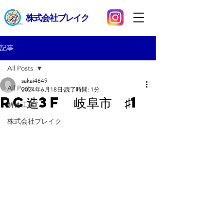
​株式会社ブレイク
記事
All Posts
sakai4649
All Posts
2024年6月18日
読了時間: 1分
RC造3F 岐阜市 ♯1
解体工事
株式会社ブレイク