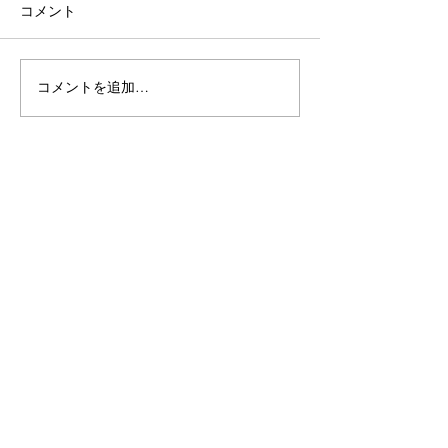
コメント
某大学 大垣市
某保養所 養老郡 ＃17
コメントを追加…
​アクセス・お問い合わせ