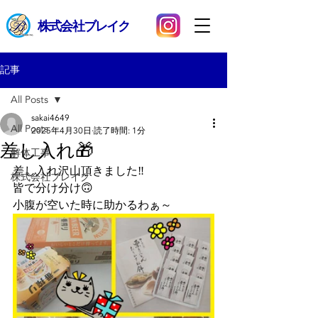
​株式会社ブレイク
記事
All Posts
sakai4649
All Posts
2025年4月30日
読了時間: 1分
差し入れ🎁
解体工事
差し入れ沢山頂きました‼
株式会社ブレイク
皆で分け分け🙃
小腹が空いた時に助かるわぁ～