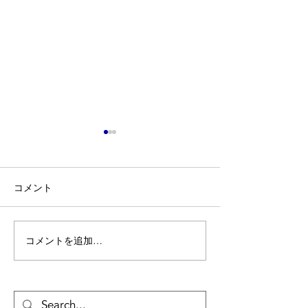
コメント
某大学 大垣市
某保養所 養老郡 ＃17
コメントを追加…