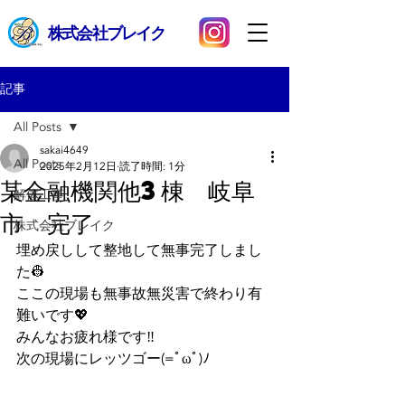
​株式会社ブレイク
記事
All Posts
sakai4649
All Posts
2025年2月12日
読了時間: 1分
某金融機関他3棟 岐阜
解体工事
市 完了
株式会社ブレイク
埋め戻しして整地して無事完了しまし
た👷
ここの現場も無事故無災害で終わり有
難いです💖
みんなお疲れ様です‼
次の現場にレッツゴー(=ﾟωﾟ)ﾉ