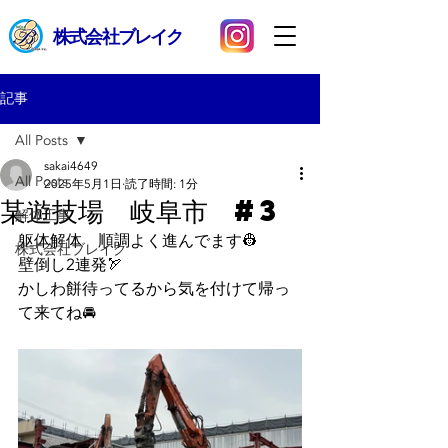
​株式会社ブレイク
記事
All Posts
sakai4649
All Posts
2025年5月1日
読了時間: 1分
某遊技場 岐阜市 #3
解体工事
躯体解体　順調よく進んでます👷
株式会社ブレイク
壁倒し2連発🏹
かしわ餅待ってるから気を付けて帰っ
て来てね🚘