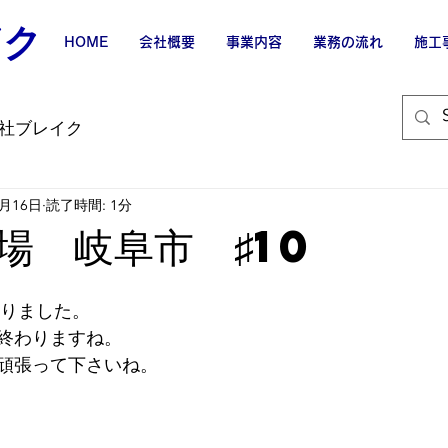
イク
HOME
会社概要
事業内容
業務の流れ
施工
社ブレイク
9月16日
読了時間: 1分
場 岐阜市 ♯10
わりました。
終わりますね。
頑張って下さいね。