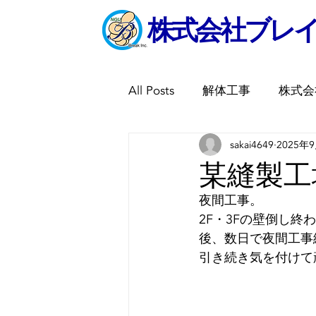
​株式会社ブレ
All Posts
解体工事
株式会
sakai4649
2025年
某縫製工
夜間工事。
2F・3Fの壁倒し終
後、数日で夜間工事
引き続き気を付けて