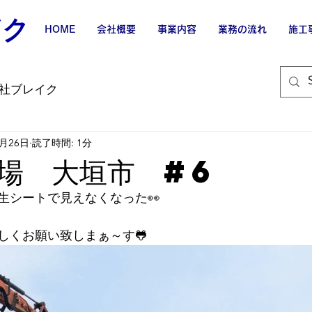
イク
HOME
会社概要
事業内容
業務の流れ
施工
社ブレイク
5月26日
読了時間: 1分
場 大垣市 #6
生シートで見えなくなった👀
しくお願い致しまぁ～す🐸