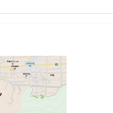
某大
某保養所 養老郡 ＃17
​アクセス・お問い合わ
〒501-25
岐阜県岐阜