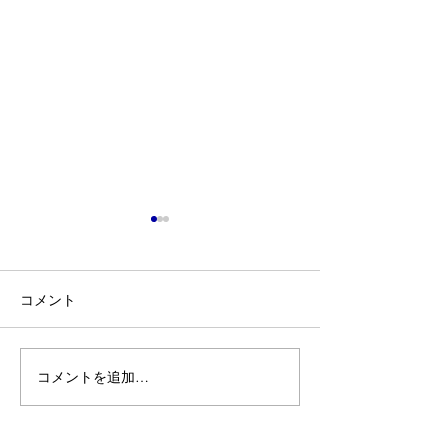
コメント
某大学 大垣市
某保養所 養老郡 ＃17
コメントを追加…