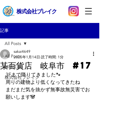
​株式会社ブレイク
記事
All Posts
sakai4649
All Posts
2025年1月14日
読了時間: 1分
某百貨店 岐阜市 #17
解体工事
3Fまで降りてきました🐾
株式会社ブレイク
周りの建物より低くなってきたね
まだまだ気を抜かず無事故無災害でお
願いします🐼