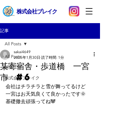
​株式会社ブレイク
記事
All Posts
sakai4649
All Posts
2025年1月30日
読了時間: 1分
某寄宿舎・歩道橋 一宮
解体工事
市 #6
株式会社ブレイク
会社はチラチラと雪が舞ってるけど
一宮はお天気良くて良かったです🌞
基礎撤去頑張ってね🐼