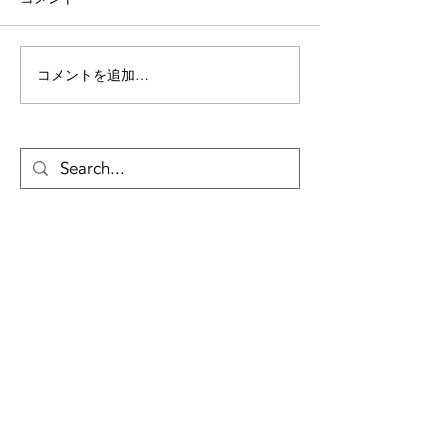
某大学 大垣市
某保養所 養老郡 ＃17
コメントを追加…
​アクセス・お問い合わせ