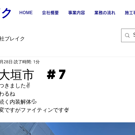
イク
HOME
会社概要
事業内容
業務の流れ
施工
社ブレイク
8月28日
読了時間: 1分
大垣市 #7
つきました✌
わるね
続く内装解体💦
変ですがファイティンです🍨