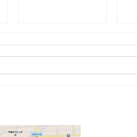
某大
某保養所 養老郡 ＃17
​アクセス・お問い合わ