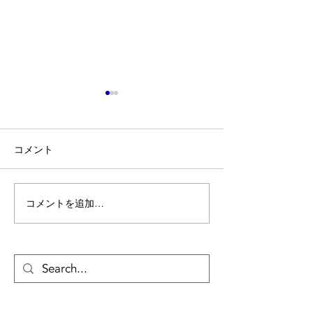
コメント
某大学 大垣市
某保養所 養老郡 ＃17
コメントを追加…