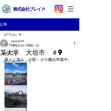
​株式会社ブレイク
記事
All Posts
sakai4649
All Posts
1月6日
読了時間: 1分
某大学 大垣市 ＃9
解体工事
着々と進み、小割・ガラ搬出作業中。
株式会社ブレイク