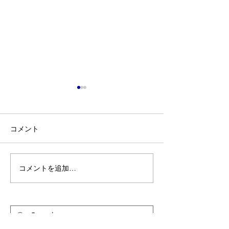
コメント
某大学 大垣市
某保養所 養老郡 ＃17
コメントを追加…