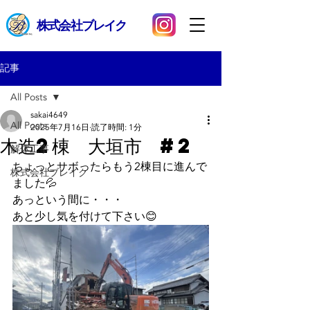
​株式会社ブレイク
記事
All Posts
sakai4649
All Posts
2025年7月16日
読了時間: 1分
木造2棟 大垣市 #2
解体工事
ちょっとサボったらもう2棟目に進んで
株式会社ブレイク
ました💦
あっという間に・・・
あと少し気を付けて下さい😊