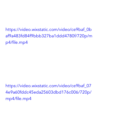
https://video.wixstatic.com/video/ce9baf_0b
af9a483fd84f9bbb327ba1ddd4780f/720p/m
p4/file.mp4
https://video.wixstatic.com/video/ce9baf_07
4e9a60fddc45eda25603dbd176c006/720p/
mp4/file.mp4