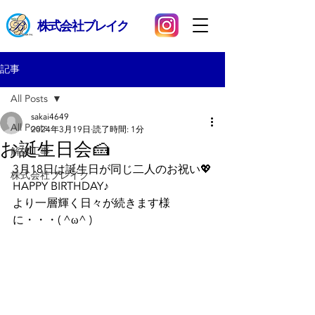
​株式会社ブレイク
記事
All Posts
sakai4649
All Posts
2024年3月19日
読了時間: 1分
お誕生日会🍰
解体工事
3月18日は誕生日が同じ二人のお祝い💖
株式会社ブレイク
HAPPY BIRTHDAY♪
より一層輝く日々が続きます様
に・・・( ^ω^ )