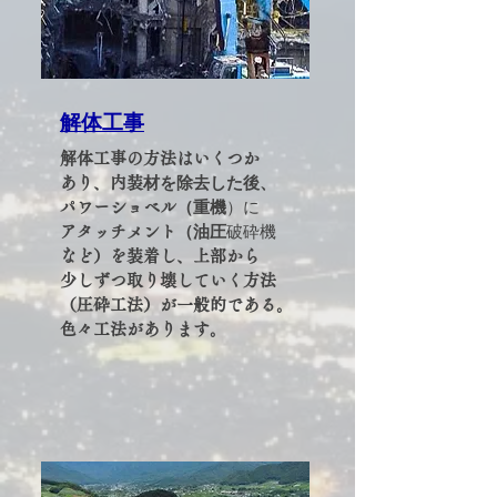
​解体工事​
解体工事の方法はいくつか
材を除去した後、
あり、内装
（重機
）に
パワーショベル
（油圧
破砕機
アタッチメント
など）を装着し、上部から
少しずつ取り壊していく方法
（圧砕工法）が一般的である。
色々工法があります。