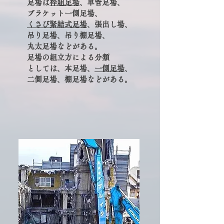
足場は
枠組足場
、単管足場、
ブラケット一側足場、
くさび緊結式足場
、張出し場、
吊り足場、吊り棚足場、
丸太足場などがある。
足場の組立方による分類
としては、本足場、
一側足場
、
二側足場、棚足場などがある。