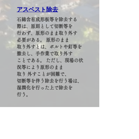
​アスベスト除去
石綿含有成形板等を除去する
際は、原則として切断等を
行わず、原形のまま取り外す
必要がある。 原形のまま
取り外すとは、ボルトや釘等を
撤去し、手作業で取り外す
ことである。 ただし、現場の状
況等により原形のまま
取り 外すことが困難で、
切断等を伴う除去を行う場は、
湿潤化を行った上で除去を
行う。